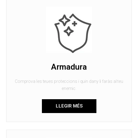
Armadura
Comprova les teues proteccions i quin dany li faràs al teu
enemic.
LLEGIR MÉS