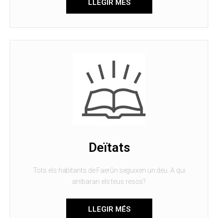
LLEGIR MÉS
Deïtats
Tots els habitants de Faerûn seguixen un déu. A qui
arribaran els teus resos?
LLEGIR MÉS