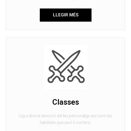
LLEGIR MÉS
Classes
Llig sobre la devoció del teu personatge així com les
habilitats que això li conferix.