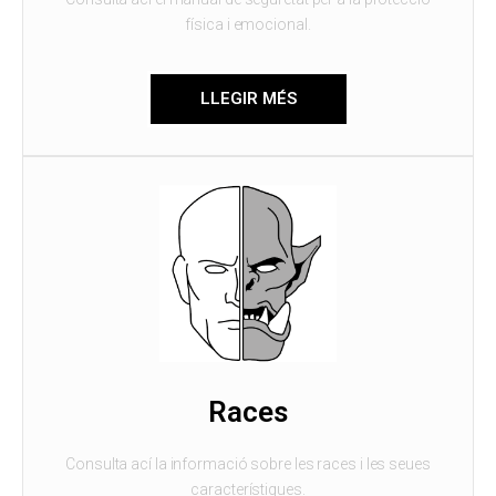
física i emocional.
LLEGIR MÉS
Races
Consulta ací la informació sobre les races i les seues
característiques.