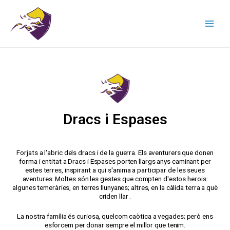
Dracs i Espases
Forjats a l'abric dels dracs i de la guerra. Els aventurers que donen
forma i entitat a Dracs i Espases porten llargs anys caminant per
estes terres, inspirant a qui s'anima a participar de les seues
aventures. Moltes són les gestes que compten d'estos herois:
algunes temeràries, en terres llunyanes; altres, en la càlida terra a què
criden llar .
La nostra família és curiosa, quelcom caòtica a vegades; però ens
esforcem per donar sempre el millor que tenim.