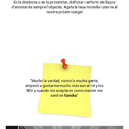
En la distància o en la proximitat, disfrutar i enfortir els llaços
d'amistat és sempre l'objectiu. Agafa la teua motxilla i unix-te al
nostre pròxim viatge!
“Mucho la verdad, conocí a mucha gente,
empezó a gustarme mucho más aun el rol y los
REV y cuando me aceptaron como master me
sentí en
familia
“