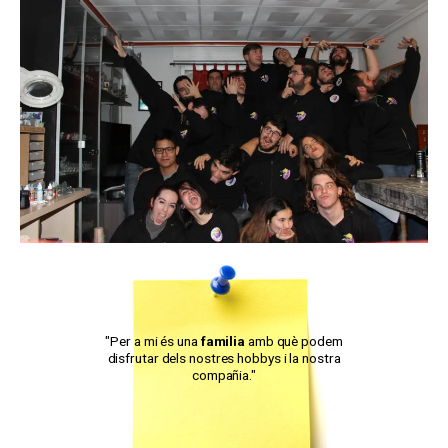
"Per a mi és una
familia
amb què podem
disfrutar dels nostres hobbys i la nostra
compañia."