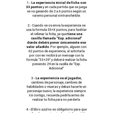
1.-
La experiencia inicial de ficha son
33 puntos
y en cada partida que se juega
se va ganando de 2 a 6 puntos según un
varemo personal e intransferible.
2.- Cuando se os envia la experiencia se
usa la formula 33+X puntos, para facilitar
el rellenar la ficha, ya que
tiene una
casilla llamada “Exp. adicional”
donde debéis poner únicamente ese
valor añadido
. Por ejemplo, alguien con
62 puntos de experiencia, al solicitarla
por correo recibirá un mensaje con la
formula “33+29” y deberá realizar la ficha
poniendo 29 en la casilla de “Exp.
Adicional”
3.-
La experiencia va al jugador,
cambies de personaje, cambies de
habilidades o mueras y debas hacerte un
personaje nuevo, la experiencia siempre
irá contigo, recuerda pedirla antes de
realizar tu ficha para no perderla.
4.- El libro azul no es obligatorio para que